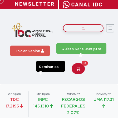
Quiero Ser Suscriptor
Iniciar Sesión
0
Seminarios
VIE 07/08
MIE 10/06
MIE 01/07
DOM 01/02
TDC
INPC
RECARGOS
UMA 117.31
17.2195
145.1310
FEDERALES
2.07%