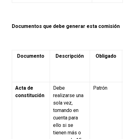
Documentos que debe generar esta comisión
Documento
Descripción
Obligado
Fund
(nume
Acta de
Debe
Patrón
5.1, 5.
constitución
realizarse una
7.3, 7.4
sola vez,
NOM-
tomando en
STPS-
cuenta para
47,
ello si se
Regla
tienen más o
Feder