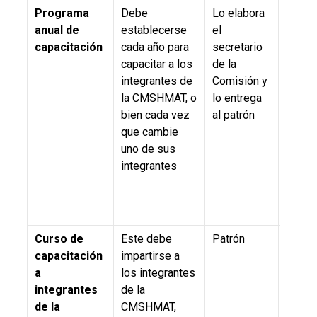
Programa
Debe
Lo elabora
5.13. 
anual de
establecerse
el
inciso 
capacitación
cada año para
secretario
NOM-
capacitar a los
de la
STPS
integrantes de
Comisión y
la CMSHMAT, o
lo entrega
bien cada vez
al patrón
que cambie
uno de sus
integrantes
Curso de
Este debe
Patrón
5.13 y 
capacitación
impartirse a
NOM-
a
los integrantes
STPS-
integrantes
de la
y 7o., 
de la
CMSHMAT,
XIII,
R