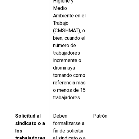
Higiene y
Medio
Ambiente en el
Trabajo
(CMSHMAT), o
bien, cuando el
número de
trabajadores
incremente o
disminuya
tomando como
referencia más
o menos de 15
trabajadores
Solicitud al
Deben
Patrón
5.3.,
N
sindicato o a
formalizarse a
019-S
los
fin de solicitar
2011
trabajadores
al sindicato o a