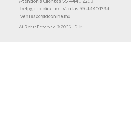
Atención a Clientes 55.4440.2293
help@idconline.mx
Ventas 55.4440.1334
ventascc@idconline.mx
All Rights Reserved © 2026 - SLM