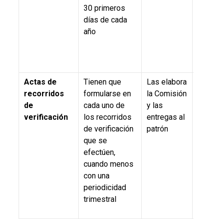
30 primeros
días de cada
año
Actas de
Tienen que
Las elabora
5.6; 8.
recorridos
formularse en
la Comisión
inciso
de
cada uno de
y las
y 9.12.
verificación
los recorridos
entregas al
NOM-
de verificación
patrón
STPS
que se
efectúen,
cuando menos
con una
periodicidad
trimestral