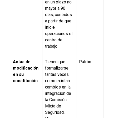
en un plazo no
mayor a 90
días, contados
a partir de que
inicie
operaciones el
centro de
trabajo
Actas de
Tienen que
Patrón
5.4.,
N
modificación
formalizarse
019-S
en su
tantas veces
2011
constitución
como existan
cambios en la
integración de
la Comisión
Mixta de
Seguridad,