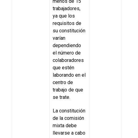
menos de 15
Segur
trabajadores,
Salud 
ya que los
Trabaj
requisitos de
(RFSS
su constitución
varían
dependiendo
el número de
colaboradores
que estén
laborando en el
centro de
trabajo de que
se trate.
La constitución
de la comisión
mixta debe
llevarse a cabo