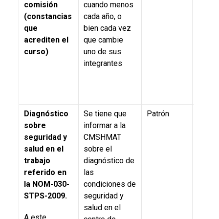
comisión
cuando menos
(constancias
cada año, o
que
bien cada vez
acrediten el
que cambie
curso)
uno de sus
integrantes
Diagnóstico
Se tiene que
Patrón
5.8.,
N
sobre
informar a la
019-S
seguridad y
CMSHMAT
2011; 
salud en el
sobre el
4.8., 
trabajo
diagnóstico de
030-S
referido en
las
2009 y
la
NOM-030-
condiciones de
NOM-
STPS-2009.
seguridad y
STPS
salud en el
A este