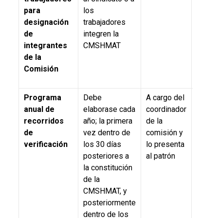
para
los
designación
trabajadores
de
integren la
integrantes
CMSHMAT
de la
Comisión
Programa
Debe
A cargo del
5.5; 8.
anual de
elaborase cada
coordinador
inciso
recorridos
año; la primera
de la
9.3., 
de
vez dentro de
comisión y
019-S
verificación
los 30 días
lo presenta
2011
posteriores a
al patrón
la constitución
de la
CMSHMAT, y
posteriormente
dentro de los