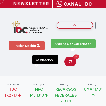
Quiero Ser Suscriptor
Iniciar Sesión
0
Seminarios
MIE 05/08
MIE 10/06
MIE 01/07
DOM 01/02
TDC
INPC
RECARGOS
UMA 117.31
17.2717
145.1310
FEDERALES
2.07%