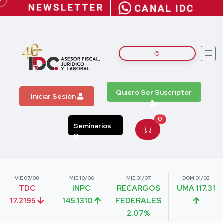
Quiero Ser Suscriptor
Iniciar Sesión
0
Seminarios
VIE 07/08
MIE 10/06
MIE 01/07
DOM 01/02
TDC
INPC
RECARGOS
UMA 117.31
17.2195
145.1310
FEDERALES
2.07%