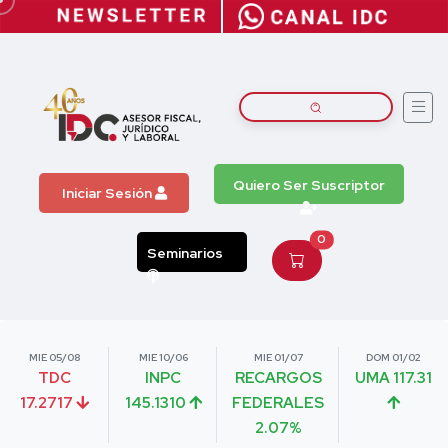
Quiero Ser Suscriptor
Iniciar Sesión
0
Seminarios
MIE 05/08
MIE 10/06
MIE 01/07
DOM 01/02
TDC
INPC
RECARGOS
UMA 117.31
17.2717
145.1310
FEDERALES
2.07%