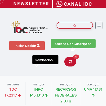
Quiero Ser Suscriptor
Iniciar Sesión
0
Seminarios
JUE 06/08
MIE 10/06
MIE 01/07
DOM 01/02
TDC
INPC
RECARGOS
UMA 117.31
17.2317
145.1310
FEDERALES
2.07%