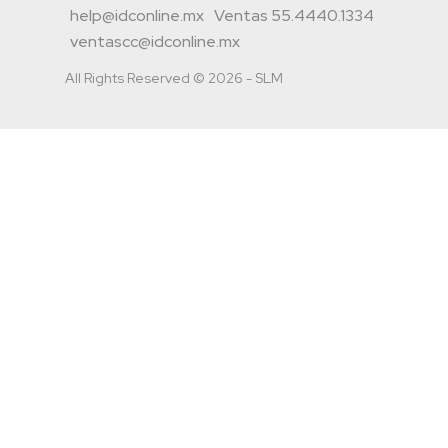
help@idconline.mx
Ventas 55.4440.1334
ventascc@idconline.mx
All Rights Reserved © 2026 - SLM