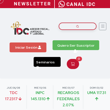
Quiero Ser Suscriptor
Iniciar Sesión
0
Seminarios
JUE 06/08
MIE 10/06
MIE 01/07
DOM 01/02
TDC
INPC
RECARGOS
UMA 117.31
17.2317
145.1310
FEDERALES
2.07%