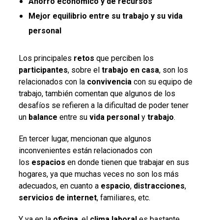
Ahorro económico y de recursos
Mejor equilibrio entre su trabajo y su vida
personal
Los principales
retos
que perciben los
participantes
, sobre el
trabajo
en
casa
, son los
relacionados con la
convivencia
con su equipo de
trabajo, también comentan que algunos de los
desafíos se refieren a la dificultad de poder tener
un
balance
entre su
vida
personal
y
trabajo
.
En tercer lugar, mencionan que algunos
inconvenientes están relacionados con
los
espacios
en donde tienen que trabajar en sus
hogares, ya que muchas veces no son los más
adecuados, en cuanto a
espacio
,
distracciones
,
servicios
de
internet
, familiares, etc.
Y ya en la
oficina
, el
clima
laboral
es bastante