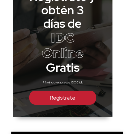
obtén 3
días de
IDC
Online
Gratis
* No incluye acceso a IDC Click
Regístrate