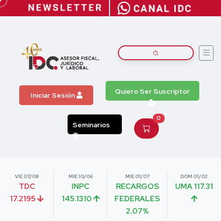
Quiero Ser Suscriptor
Iniciar Sesión
0
Seminarios
VIE 07/08
MIE 10/06
MIE 01/07
DOM 01/02
TDC
INPC
RECARGOS
UMA 117.31
17.2195
145.1310
FEDERALES
2.07%