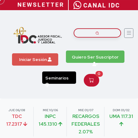
Quiero Ser Suscriptor
Iniciar Sesión
0
Seminarios
JUE 06/08
MIE 10/06
MIE 01/07
DOM 01/02
TDC
INPC
RECARGOS
UMA 117.31
17.2317
145.1310
FEDERALES
2.07%