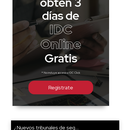
obtén 3
días de
IDC
Online
Gratis
* No incluye acceso a IDC Click
Regístrate
¿Nuevos tribunales de seg...