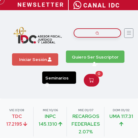
Quiero Ser Suscriptor
Iniciar Sesión
0
Seminarios
VIE 07/08
MIE 10/06
MIE 01/07
DOM 01/02
TDC
INPC
RECARGOS
UMA 117.31
17.2195
145.1310
FEDERALES
2.07%