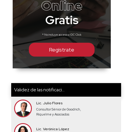
Online
Gratis
* No incluye acceso a IDC Click
Regístrate
Validez de las notificaci...
Lic. Julio Flores
Consultor Sénior de Goodrich,
Riquelme y Asociados
Lic. Verónica López