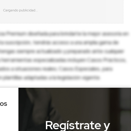
cia Premium diseñada para brindarte la mejor asesoría en
sta suscripción, tendrás acceso a una amplia gama de
tengas siempre actualizado y preparado ante cualquier
herramientas especializadas incluyen Casos Prácticos,
dos a situaciones reales; Casos Especiales, para
lantillas adaptadas a la legislación vigente.
los
Regístrate y