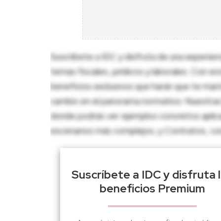
Suscríbete a IDC y disfruta de una experien
temas fiscales, jurídicos y laborales. Con e
beneficios exclusivos que harán que te man
cambio en el panorama normativo. Nuestras 
donde podrás ver ejemplos concretos aplica
escenarios más complejos; y Contratos, con p
Suscríbete a IDC y disfruta 
beneficios Premium