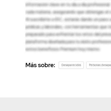
información clave en tu día a día profesion
cada materia, asegurando que obtengas el c
Al suscribirte a IDC, estarás dando un paso 
jurídicas y laborales, con herramientas que
preparado para enfrentar los retos del pres
plataforma diseñada para tu éxito profesio
estos beneficios Premium hoy mismo.
Más sobre:
Desaparecidos
Personas desapa