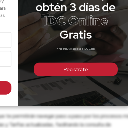
s y
obtén 3 días de
ara:
IDC Online
ías
Gratis
* No incluye acceso a IDC Click
Regístrate
ue te permitirán navegar paso a paso por los procesos m
 y Tarifas actualizadas, facilitando la consulta de