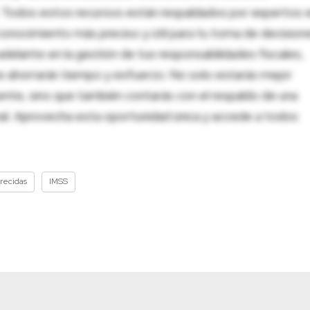
al. Todos estos recursos están respaldados por expertos 
onocimiento más preciso y útil para tu toma de decision
adelante en la gestión de tus responsabilidades fiscales,
 te ahorrarán tiempo y esfuerzo. No solo estarás mejor
ente, sino que también contarás con el respaldo de una
nal. Aprovecha esta oportunidad única y accede a todos
recidas
IMSS