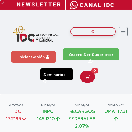
Quiero Ser Suscriptor
Iniciar Sesión
0
Seminarios
VIE 07/08
MIE 10/06
MIE 01/07
DOM 01/02
TDC
INPC
RECARGOS
UMA 117.31
17.2195
145.1310
FEDERALES
2.07%