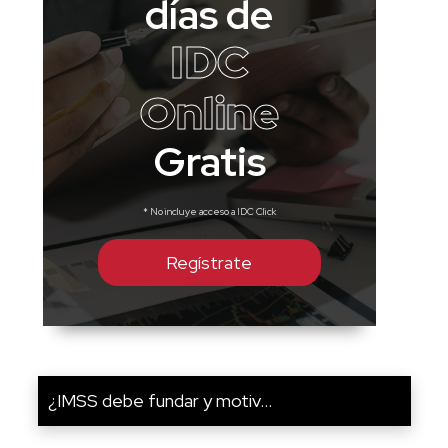
días de
IDC
Online
Gratis
* No incluye acceso a IDC Click
Regístrate
¿IMSS debe fundar y motiv...