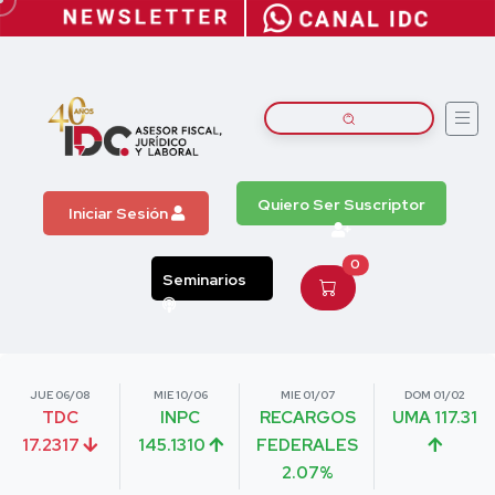
Quiero Ser Suscriptor
Iniciar Sesión
0
Seminarios
JUE 06/08
MIE 10/06
MIE 01/07
DOM 01/02
TDC
INPC
RECARGOS
UMA 117.31
17.2317
145.1310
FEDERALES
2.07%