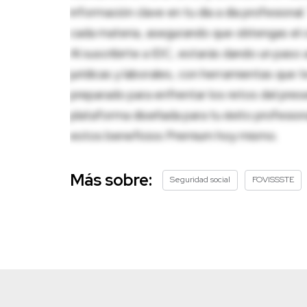
información clave en tu día a día profesion
cada materia, asegurando que obtengas el c
Al suscribirte a IDC, estarás dando un paso 
jurídicas y laborales, con herramientas que
preparado para enfrentar los retos del pres
plataforma diseñada para tu éxito profesio
estos beneficios Premium hoy mismo.
Más sobre:
Seguridad social
FOVISSSTE