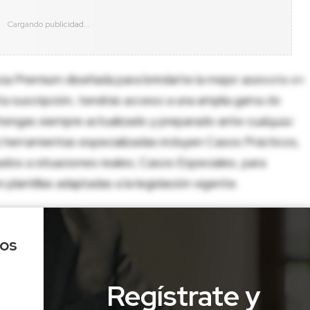
cia Premium diseñada para brindarte la mejor asesoría en
sta suscripción, tendrás acceso a una amplia gama de
tengas siempre actualizado y preparado ante cualquier
herramientas especializadas incluyen Casos Prácticos,
dos a situaciones reales; Casos Especiales, para
lantillas adaptadas a la legislación vigente.
los
Regístrate y