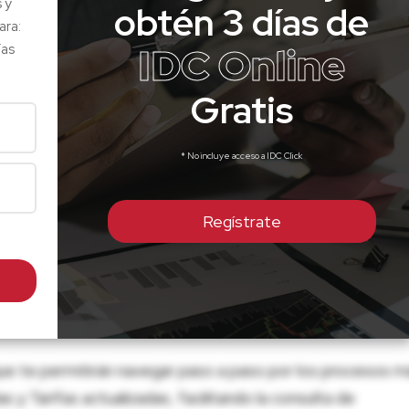
s y
obtén 3 días de
ara:
IDC Online
ías
Gratis
* No incluye acceso a IDC Click
Regístrate
ue te permitirán navegar paso a paso por los procesos m
 y Tarifas actualizadas, facilitando la consulta de