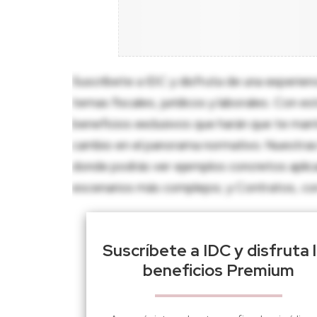
Suscríbete a IDC y disfruta de una experien
temas fiscales, jurídicos y laborales. Con e
beneficios exclusivos que harán que te man
cambio en el panorama normativo. Nuestras 
donde podrás ver ejemplos concretos aplica
escenarios más complejos; y Contratos, con p
Suscríbete a IDC y disfruta 
beneficios Premium