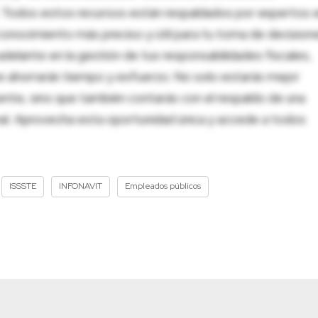
al. Todos estos recursos están respaldados por expertos 
onocimiento más preciso y útil para tu toma de decision
adelante en la gestión de tus responsabilidades fiscales,
 te ahorrarán tiempo y esfuerzo. No solo estarás mejor
ente, sino que también contarás con el respaldo de una
nal. Aprovecha esta oportunidad única y accede a todos
ISSSTE
INFONAVIT
Empleados públicos