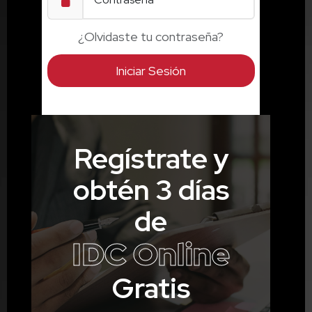
¿Olvidaste tu contraseña?
Iniciar Sesión
Regístrate y
obtén 3 días
de
IDC Online
Gratis