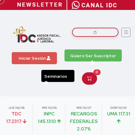
Quiero Ser Suscriptor
Iniciar Sesión
0
Seminarios
JUE 06/08
MIE 10/06
MIE 01/07
DOM 01/02
TDC
INPC
RECARGOS
UMA 117.31
17.2317
145.1310
FEDERALES
2.07%