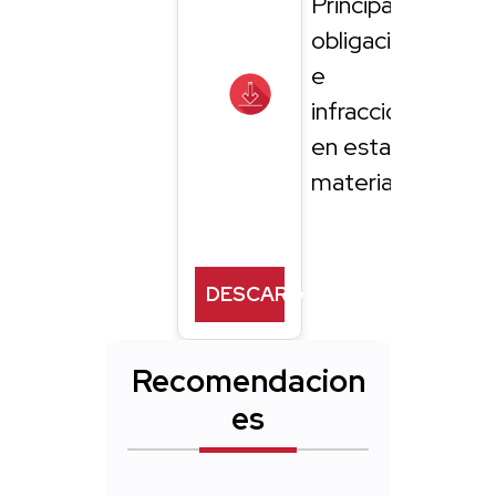
Principales
obligaciones
e
infracciones
en esta
materia
DESCARGAR
Recomendacion
es