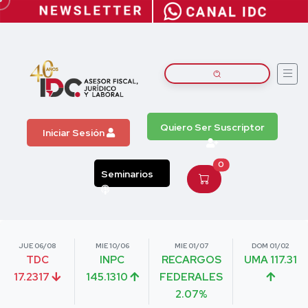
Quiero Ser Suscriptor
Iniciar Sesión
0
Seminarios
JUE 06/08
MIE 10/06
MIE 01/07
DOM 01/02
TDC
INPC
RECARGOS
UMA 117.31
17.2317
145.1310
FEDERALES
2.07%