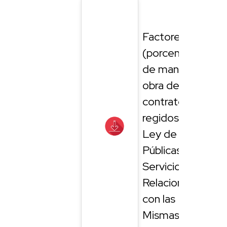
Factores
(porcentajes)
de mano de
obra de los
contratos
regidos por la
Ley de Obras
Públicas y
Servicios
Relacionados
con las
Mismas