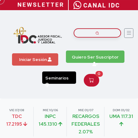
Quiero Ser Suscriptor
Iniciar Sesión
0
Seminarios
VIE 07/08
MIE 10/06
MIE 01/07
DOM 01/02
TDC
INPC
RECARGOS
UMA 117.31
17.2195
145.1310
FEDERALES
2.07%