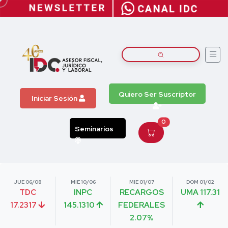
Quiero Ser Suscriptor
Iniciar Sesión
0
Seminarios
JUE 06/08
MIE 10/06
MIE 01/07
DOM 01/02
TDC
INPC
RECARGOS
UMA 117.31
17.2317
145.1310
FEDERALES
2.07%