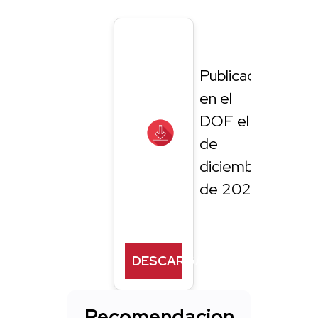
Publicado
en el
DOF el 19
de
diciembre
de 2024
DESCARGAR
Recomendacion