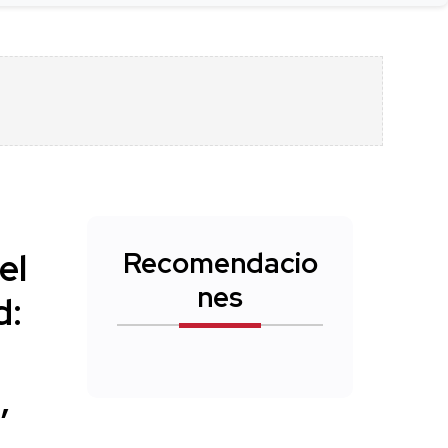
el
Recomendacio
nes
d:
,