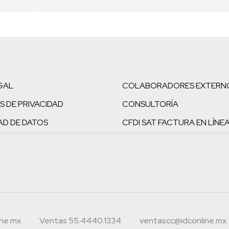
GAL
COLABORADORES EXTERN
S DE PRIVACIDAD
CONSULTORÍA
AD DE DATOS
CFDI SAT FACTURA EN LÍNE
ine.mx
Ventas 55.4440.1334
ventascc@idconline.mx