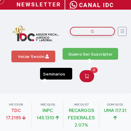
Quiero Ser Suscriptor
Iniciar Sesión
0
Seminarios
VIE 07/08
MIE 10/06
MIE 01/07
DOM 01/02
TDC
INPC
RECARGOS
UMA 117.31
17.2195
145.1310
FEDERALES
2.07%