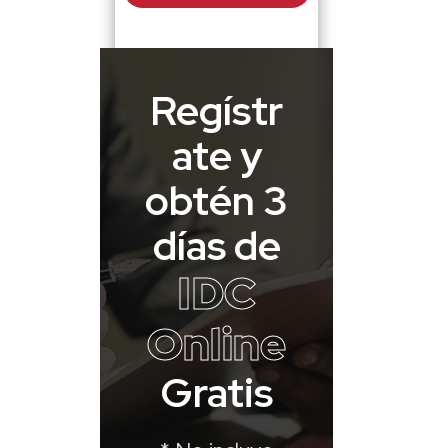
Regístr
ate y
obtén 3
días de
IDC
Online
Gratis