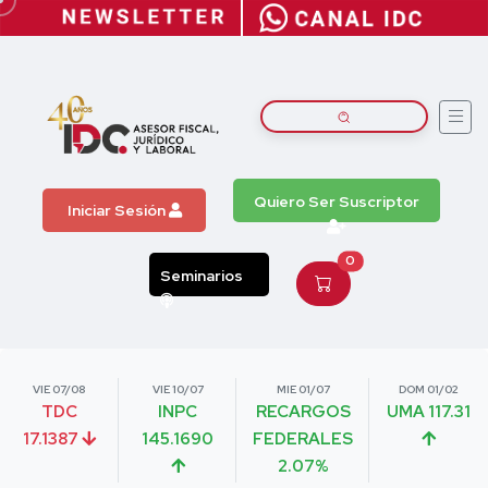
Quiero Ser Suscriptor
Iniciar Sesión
0
Seminarios
VIE 07/08
VIE 10/07
MIE 01/07
DOM 01/02
TDC
INPC
RECARGOS
UMA 117.31
17.1387
145.1690
FEDERALES
2.07%