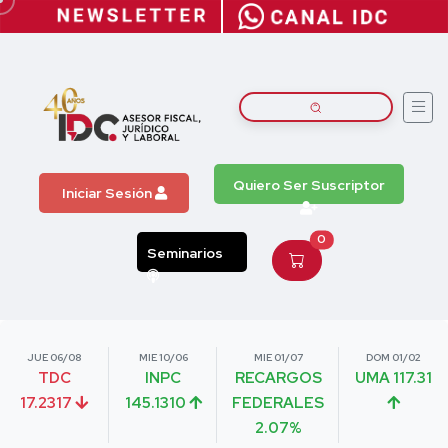
Quiero Ser Suscriptor
Iniciar Sesión
0
Seminarios
JUE 06/08
MIE 10/06
MIE 01/07
DOM 01/02
TDC
INPC
RECARGOS
UMA 117.31
17.2317
145.1310
FEDERALES
2.07%