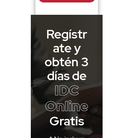
Regístr
ate y
obtén 3
días de
IDC
Online
Gratis