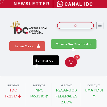
Quiero Ser Suscriptor
Iniciar Sesión
0
Seminarios
JUE 06/08
MIE 10/06
MIE 01/07
DOM 01/02
TDC
INPC
RECARGOS
UMA 117.31
17.2317
145.1310
FEDERALES
2.07%