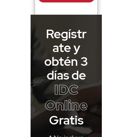
Regístr
ate y
obtén 3
días de
IDC
Online
Gratis