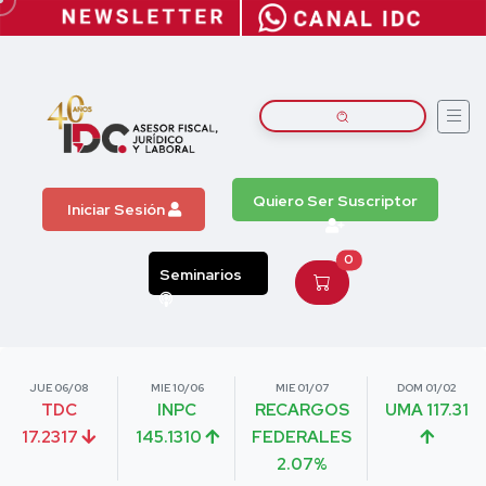
Quiero Ser Suscriptor
Iniciar Sesión
0
Seminarios
JUE 06/08
MIE 10/06
MIE 01/07
DOM 01/02
TDC
INPC
RECARGOS
UMA 117.31
17.2317
145.1310
FEDERALES
2.07%