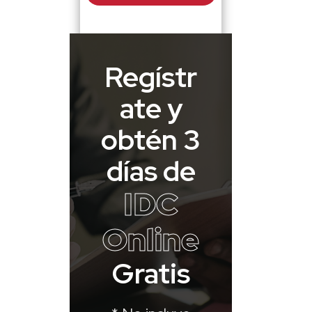
Regístr
ate y
obtén 3
días de
IDC
Online
Gratis