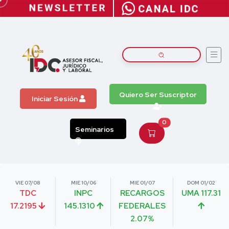
Quiero Ser Suscriptor
Iniciar Sesión
0
Seminarios
VIE 07/08
MIE 10/06
MIE 01/07
DOM 01/02
TDC
INPC
RECARGOS
UMA 117.31
17.2195
145.1310
FEDERALES
2.07%