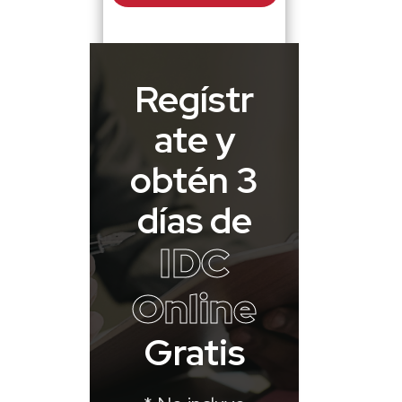
Regístr
ate y
obtén 3
días de
IDC
Online
Gratis