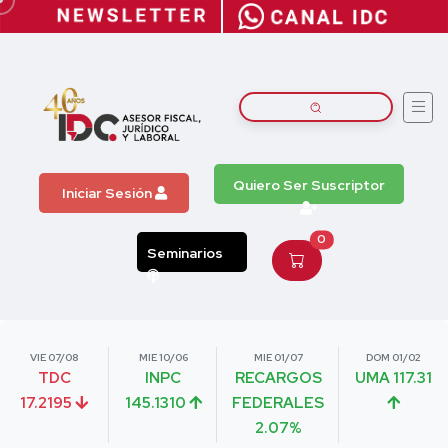
Quiero Ser Suscriptor
Iniciar Sesión
0
Seminarios
VIE 07/08
MIE 10/06
MIE 01/07
DOM 01/02
TDC
INPC
RECARGOS
UMA 117.31
17.2195
145.1310
FEDERALES
2.07%