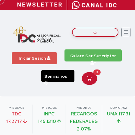
Quiero Ser Suscriptor
Iniciar Sesión
0
Seminarios
MIE 05/08
MIE 10/06
MIE 01/07
DOM 01/02
TDC
INPC
RECARGOS
UMA 117.31
17.2717
145.1310
FEDERALES
2.07%