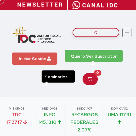
Quiero Ser Suscriptor
Iniciar Sesión
0
Seminarios
MIE 05/08
MIE 10/06
MIE 01/07
DOM 01/02
TDC
INPC
RECARGOS
UMA 117.31
17.2717
145.1310
FEDERALES
2.07%