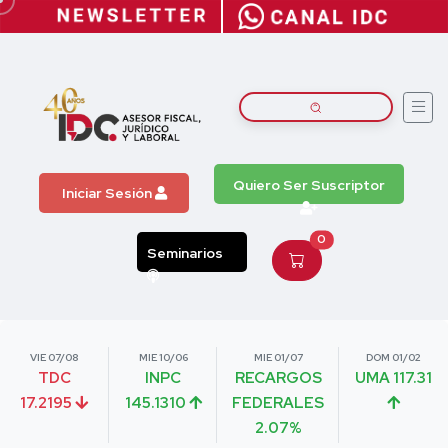
Quiero Ser Suscriptor
Iniciar Sesión
0
Seminarios
VIE 07/08
MIE 10/06
MIE 01/07
DOM 01/02
TDC
INPC
RECARGOS
UMA 117.31
17.2195
145.1310
FEDERALES
2.07%