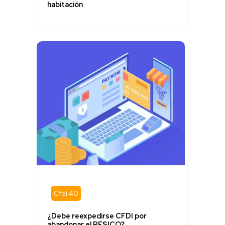
habitación
Cfdi 40
¿Debe reexpedirse CFDI por
abandonar el RESICO?