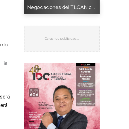
Negociaciones del TLCAN c...
erdo
 será
será