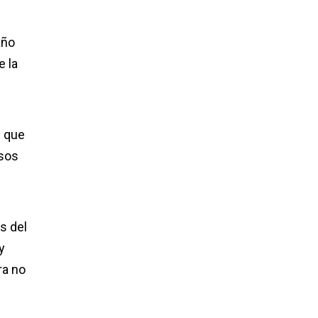
año
e la
e que
rsos
s del
y
ra no