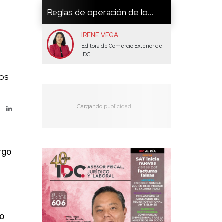
Reglas de operación de lo...
IRENE VEGA
Editora de Comercio Exterior de
IDC
tos
rgo
jo