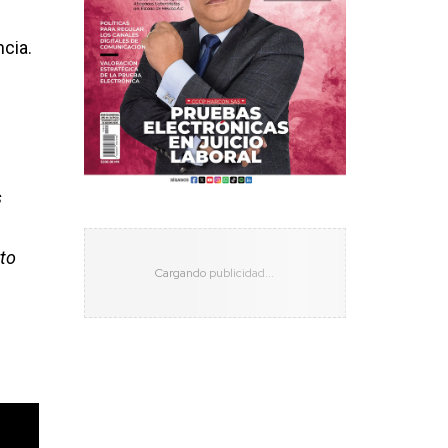
cia.
s
rto