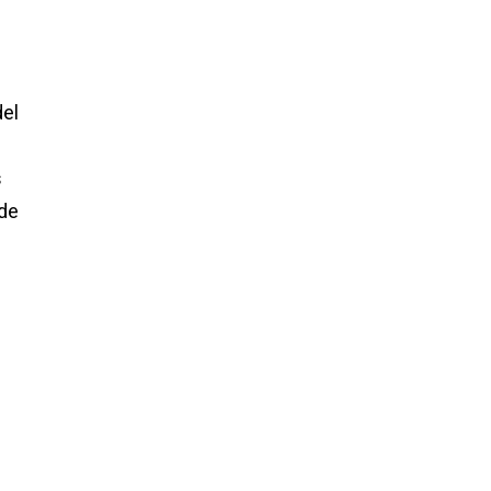
del
s
 de