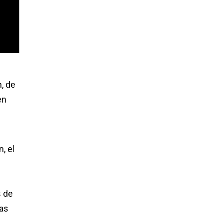
, de
en
, el
s de
das