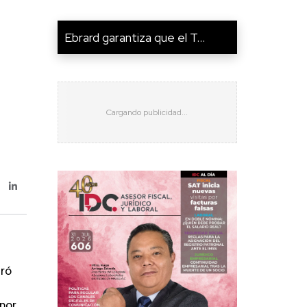
Ebrard garantiza que el T...
uró
 por