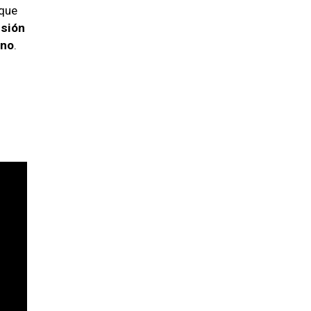
 que
rsión
ano
.