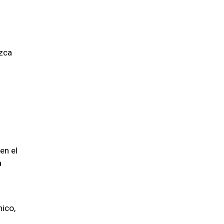
uzca
en el
a
ico,