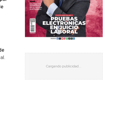
de
de
al.