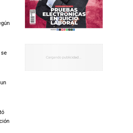
s
egún
 se
 un
tó
ción