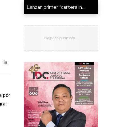
Lanzan primer “cartera in...
e por
grar