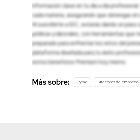
información clave en tu día a día profesion
cada materia, asegurando que obtengas el c
Al suscribirte a IDC, estarás dando un paso 
jurídicas y laborales, con herramientas que
preparado para enfrentar los retos del pres
plataforma diseñada para tu éxito profesio
estos beneficios Premium hoy mismo.
Más sobre:
Pyme
Directores de empresas