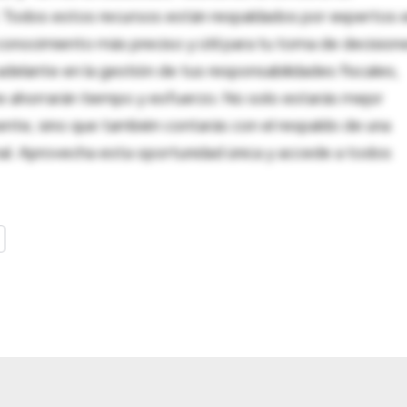
al. Todos estos recursos están respaldados por expertos 
onocimiento más preciso y útil para tu toma de decision
adelante en la gestión de tus responsabilidades fiscales,
 te ahorrarán tiempo y esfuerzo. No solo estarás mejor
ente, sino que también contarás con el respaldo de una
nal. Aprovecha esta oportunidad única y accede a todos