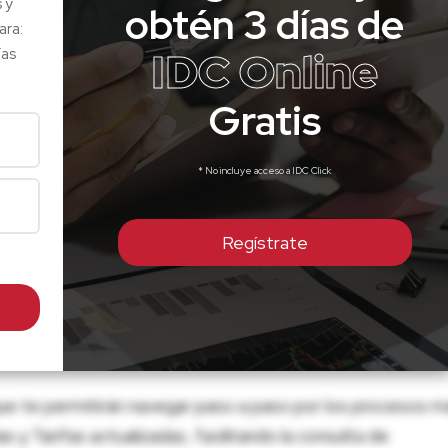
s y
obtén 3 días de
ara:
IDC Online
ías
Gratis
* No incluye acceso a IDC Click
Regístrate
ue te permitirán navegar paso a paso por los procesos m
 y Tarifas actualizadas, facilitando la consulta de