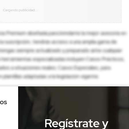
cia Premium diseñada para brindarte la mejor asesoría en
sta suscripción, tendrás acceso a una amplia gama de
tengas siempre actualizado y preparado ante cualquier
herramientas especializadas incluyen Casos Prácticos,
dos a situaciones reales; Casos Especiales, para
lantillas adaptadas a la legislación vigente.
los
Regístrate y