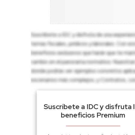
Suscríbete a IDC y disfruta de una experien
temas fiscales, jurídicos y laborales. Con e
beneficios exclusivos que harán que te man
cambio en el panorama normativo. Nuestras 
donde podrás ver ejemplos concretos aplica
escenarios más complejos; y Contratos, con p
Suscríbete a IDC y disfruta 
beneficios Premium