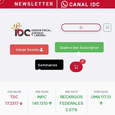
Quiero Ser Suscriptor
Iniciar Sesión
0
Seminarios
JUE 06/08
MIE 10/06
MIE 01/07
DOM 01/02
TDC
INPC
RECARGOS
UMA 117.31
17.2317
145.1310
FEDERALES
2.07%