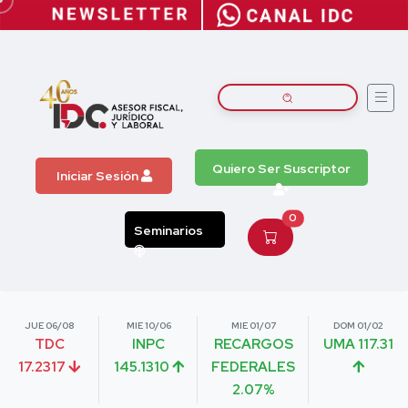
Quiero Ser Suscriptor
Iniciar Sesión
0
Seminarios
JUE 06/08
MIE 10/06
MIE 01/07
DOM 01/02
TDC
INPC
RECARGOS
UMA 117.31
17.2317
145.1310
FEDERALES
2.07%