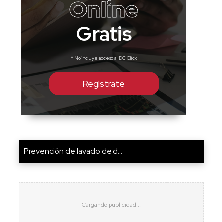
Online
Gratis
* No incluye acceso a IDC Click
Regístrate
Prevención de lavado de d...