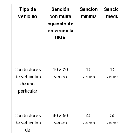
Tipo de
Sanción
Sanción
Sanción
Sa
vehículo
con multa
mínima
media
m
equivalente
en veces la
UMA
Conductores
10 a 20
10
15
de vehículos
veces
veces
veces
v
de uso
particular
Conductores
40 a 60
40
50
de vehículos
veces
veces
veces
v
de