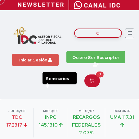
Quiero Ser Suscriptor
Iniciar Sesión
0
Seminarios
JUE 06/08
MIE 10/06
MIE 01/07
DOM 01/02
TDC
INPC
RECARGOS
UMA 117.31
17.2317
145.1310
FEDERALES
2.07%