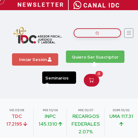
Quiero Ser Suscriptor
Iniciar Sesión
0
Seminarios
VIE 07/08
MIE 10/06
MIE 01/07
DOM 01/02
TDC
INPC
RECARGOS
UMA 117.31
17.2195
145.1310
FEDERALES
2.07%