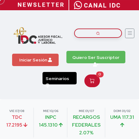
Quiero Ser Suscriptor
Iniciar Sesión
0
Seminarios
VIE 07/08
MIE 10/06
MIE 01/07
DOM 01/02
TDC
INPC
RECARGOS
UMA 117.31
17.2195
145.1310
FEDERALES
2.07%