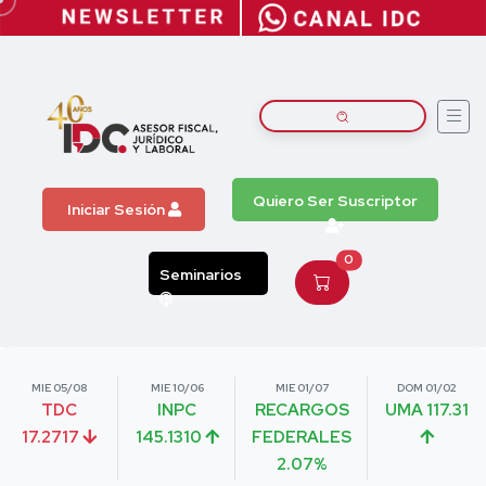
Quiero Ser Suscriptor
Iniciar Sesión
0
Seminarios
MIE 05/08
MIE 10/06
MIE 01/07
DOM 01/02
TDC
INPC
RECARGOS
UMA 117.31
17.2717
145.1310
FEDERALES
2.07%