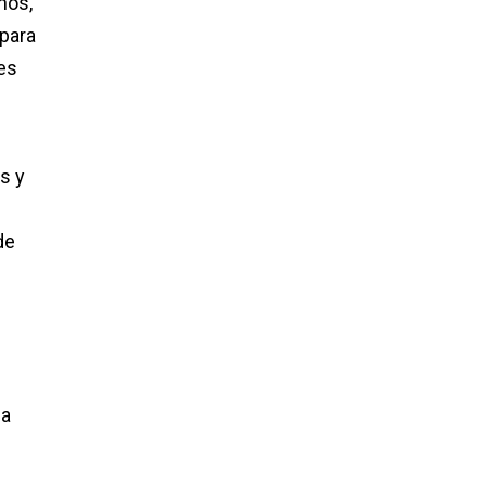
nos,
 para
des
s y
de
la