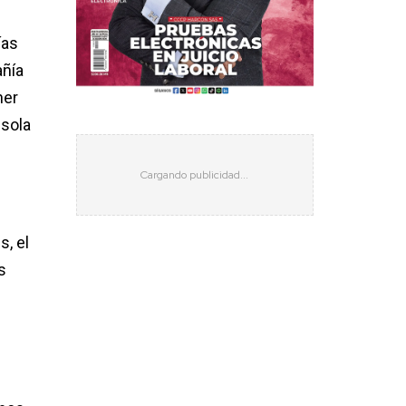
ías
añía
ner
 sola
s, el
s