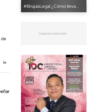
#BrújulaLegal ¿Cómo lleva...
s de
peñar