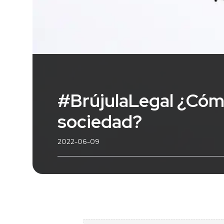
#BrújulaLegal ¿Cómo
sociedad?
2022-06-09