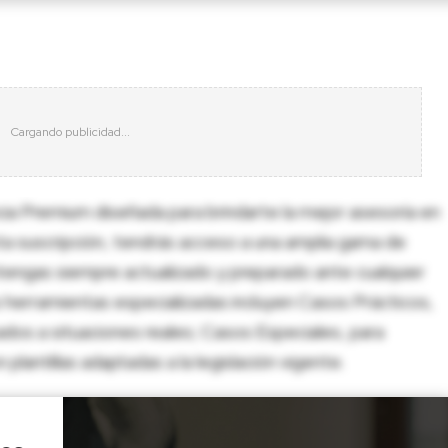
cia Premium diseñada para brindarte la mejor asesoría en
sta suscripción, tendrás acceso a una amplia gama de
tengas siempre actualizado y preparado ante cualquier
herramientas especializadas incluyen Casos Prácticos,
dos a situaciones reales; Casos Especiales, para
lantillas adaptadas a la legislación vigente.