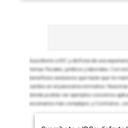
Suscríbete a IDC y disfruta de una experien
temas fiscales, jurídicos y laborales. Con e
beneficios exclusivos que harán que te man
cambio en el panorama normativo. Nuestras 
donde podrás ver ejemplos concretos aplica
escenarios más complejos; y Contratos, con p