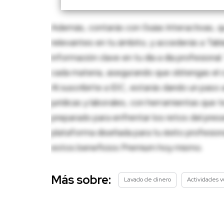
Además, contarás con Guías Interactivas, q
relevantes en tu ámbito, y accederás a Tablas
información clave en tu día a día profesion
cada materia, asegurando que obtengas el c
Al suscribirte a IDC, estarás dando un paso 
jurídicas y laborales, con herramientas que
preparado para enfrentar los retos del pres
plataforma diseñada para tu éxito profesio
estos beneficios Premium hoy mismo.
Más sobre:
Lavado de dinero
Actividades v