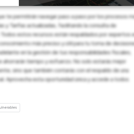
ue te permitirán navegar paso a paso por los procesos m
 y Tarifas actualizadas, facilitando la consulta de
al. Todos estos recursos están respaldados por expertos 
onocimiento más preciso y útil para tu toma de decision
adelante en la gestión de tus responsabilidades fiscales,
 te ahorrarán tiempo y esfuerzo. No solo estarás mejor
ente, sino que también contarás con el respaldo de una
nal. Aprovecha esta oportunidad única y accede a todos
ulnerables