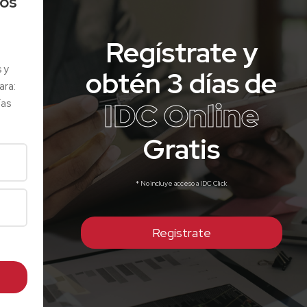
los
Regístrate y
s y
obtén 3 días de
ara:
IDC Online
ías
Gratis
* No incluye acceso a IDC Click
Regístrate