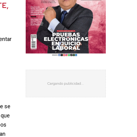
E,
entar
ue se
s que
dos
ean