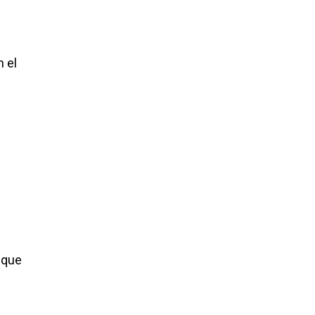
 el
 que