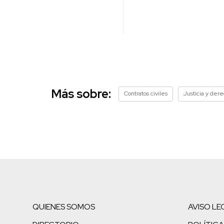
Más sobre:
Contratos civiles
Justicia y der
QUIENES SOMOS
AVISO LE