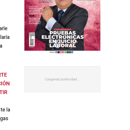
arle
laría
la
RTE
CIÓN
TIR
te la
rgas