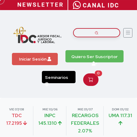
Quiero Ser Suscriptor
Iniciar Sesión
0
Seminarios
VIE 07/08
MIE 10/06
MIE 01/07
DOM 01/02
TDC
INPC
RECARGOS
UMA 117.31
17.2195
145.1310
FEDERALES
2.07%