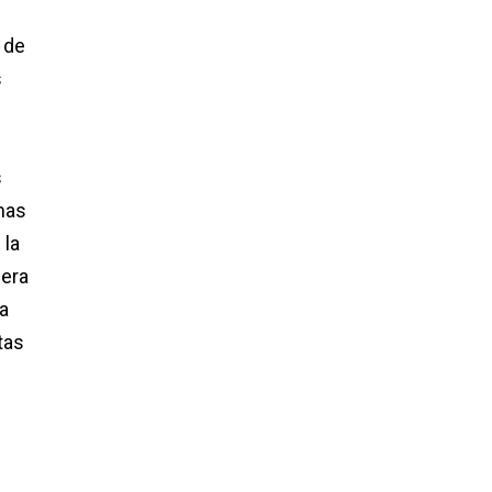
 de
s
s
imas
 la
nera
a
tas