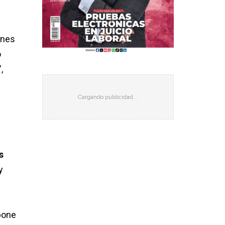
ones
o
,
s
y
pone