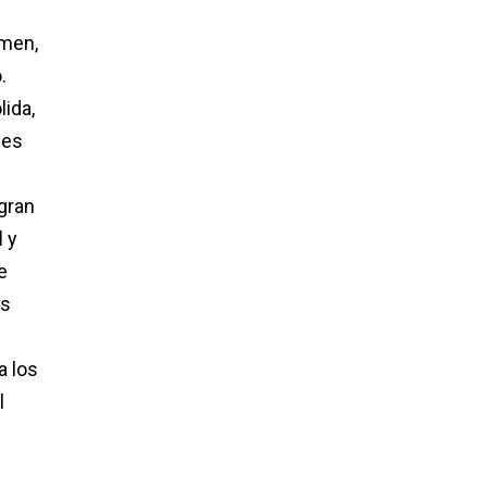
imen,
.
lida,
nes
gran
l
y
e
os
a los
l