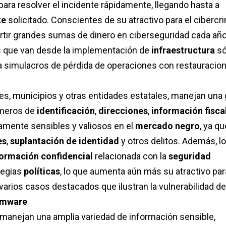
para resolver el incidente rápidamente, llegando hasta a
te
solicitado. Conscientes de su atractivo para el cibercr
rtir grandes sumas de dinero en ciberseguridad cada año
s que van desde la implementación de
infraestructura
só
ta simulacros de pérdida de operaciones con restauracio
s, municipios y otras entidades estatales, manejan una 
úmeros de
identificación
,
direcciones
,
información fisca
tamente sensibles y valiosos en el
mercado negro
, ya qu
es
,
suplantación de identidad
y otros delitos. Además, l
ormación confidencial
relacionada con la
seguridad
tegias
políticas
, lo que aumenta aún más su atractivo par
 varios casos destacados que ilustran la vulnerabilidad de
omware
 manejan una amplia variedad de información sensible,