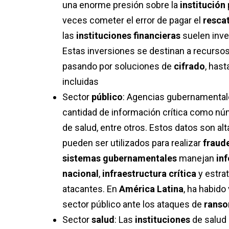
una enorme presión sobre la
institución
veces cometer el error de pagar el
resca
las
instituciones financieras
suelen inve
Estas inversiones se destinan a recurso
pasando por soluciones de
cifrado
, has
incluidas
Sector
público
: Agencias gubernamentale
cantidad de información crítica como n
de salud, entre otros. Estos datos son al
pueden ser utilizados para realizar
fraud
sistemas gubernamentales
manejan
inf
nacional
,
infraestructura crítica
y estra
atacantes.
En
América Latina
, ha habido
sector público ante los ataques de
rans
Sector
salud
: Las
instituciones
de salud