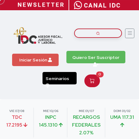
Quiero Ser Suscriptor
Iniciar Sesión
0
Seminarios
VIE 07/08
MIE 10/06
MIE 01/07
DOM 01/02
TDC
INPC
RECARGOS
UMA 117.31
17.2195
145.1310
FEDERALES
2.07%