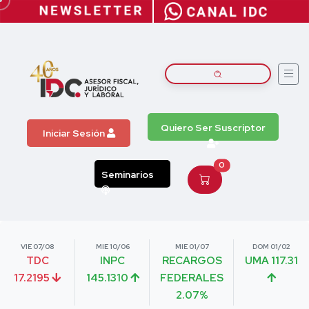
Quiero Ser Suscriptor
Iniciar Sesión
0
Seminarios
VIE 07/08
MIE 10/06
MIE 01/07
DOM 01/02
TDC
INPC
RECARGOS
UMA 117.31
17.2195
145.1310
FEDERALES
2.07%