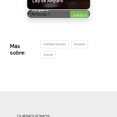
Ley de Amparo
reformar la Ley de
Amparo
Jurídico
créditos fiscales
Amparo
Más
sobre:
Juicios
QUIENES SOMOS