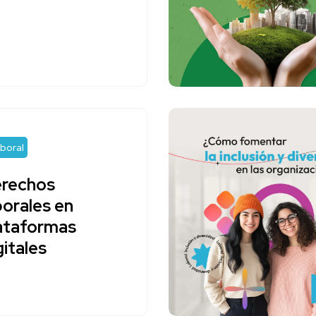
boral
rechos
borales en
ataformas
gitales