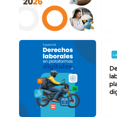
La
De
la
pl
di