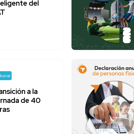
teligente del
AT
boral
ansición a la
rnada de 40
ras