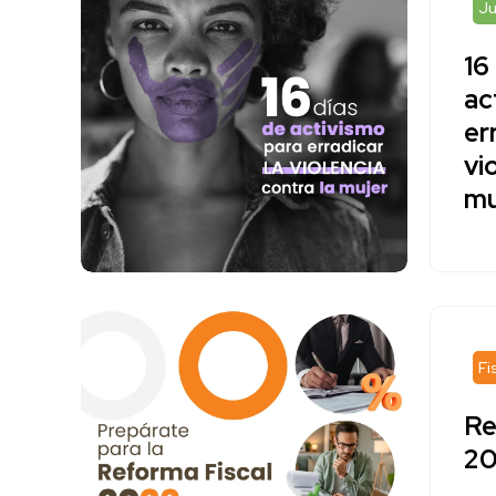
Ju
16
ac
er
vi
mu
Fi
Re
20