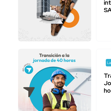
in
S
La
Tr
Jo
ho