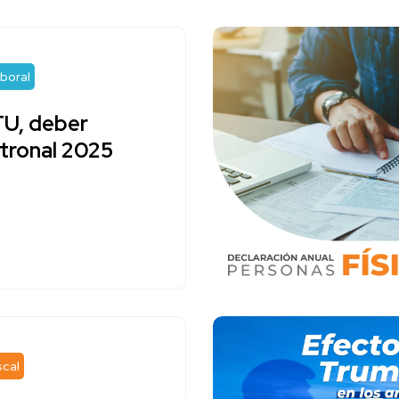
boral
U, deber
tronal 2025
scal