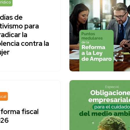
rídico
 días de
tivismo para
radicar la
olencia contra la
jer
scal
forma fiscal
26