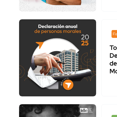
Fi
To
De
de
Mo