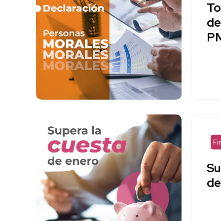
To
de
P
Fi
Su
de