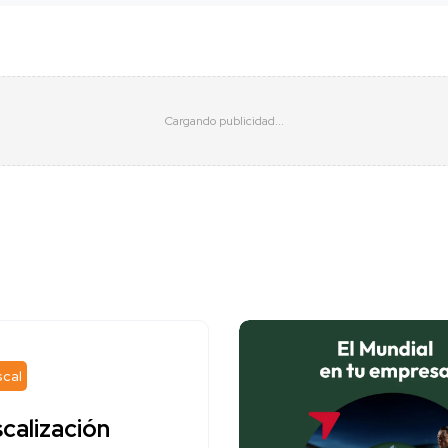
scal
scalización